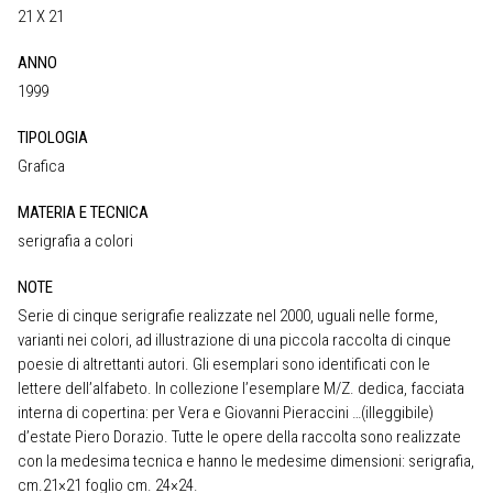
21 X 21
ANNO
1999
TIPOLOGIA
Grafica
MATERIA E TECNICA
serigrafia a colori
NOTE
Serie di cinque serigrafie realizzate nel 2000, uguali nelle forme,
varianti nei colori, ad illustrazione di una piccola raccolta di cinque
poesie di altrettanti autori. Gli esemplari sono identificati con le
lettere dell’alfabeto. In collezione l’esemplare M/Z. dedica, facciata
interna di copertina: per Vera e Giovanni Pieraccini …(illeggibile)
d’estate Piero Dorazio. Tutte le opere della raccolta sono realizzate
con la medesima tecnica e hanno le medesime dimensioni: serigrafia,
cm.21×21 foglio cm. 24×24.