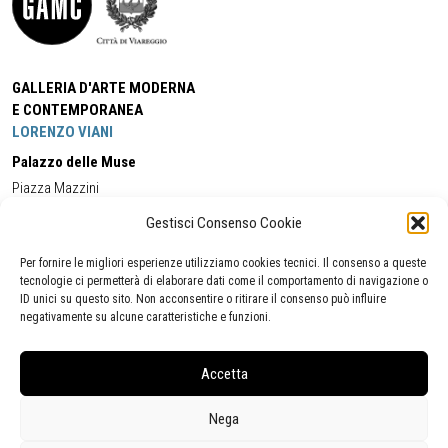
GALLERIA D'ARTE MODERNA
E CONTEMPORANEA
LORENZO VIANI
Palazzo delle Muse
Piazza Mazzini
55049 - Viareggio
Gestisci Consenso Cookie
Tel:
+39 0584 581118
Cell:
+39 338 5714978
(orario apertura Galleria)
Tel:
+39 0584 944580
(orario 09.00/13.00)
Per fornire le migliori esperienze utilizziamo cookies tecnici. Il consenso a queste
Email:
gamc@comune.viareggio.lu.it
tecnologie ci permetterà di elaborare dati come il comportamento di navigazione o
ID unici su questo sito. Non acconsentire o ritirare il consenso può influire
negativamente su alcune caratteristiche e funzioni.
Dichiarazione di accessibilità
Segnalazione di inaccessibilità
Accetta
Politica della privacy
Statistiche
Nega