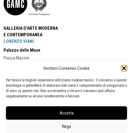
GALLERIA D'ARTE MODERNA
E CONTEMPORANEA
LORENZO VIANI
Palazzo delle Muse
Piazza Mazzini
55049 - Viareggio
Gestisci Consenso Cookie
Tel:
+39 0584 581118
Cell:
+39 338 5714978
(orario apertura Galleria)
Tel:
+39 0584 944580
(orario 09.00/13.00)
Per fornire le migliori esperienze utilizziamo cookies tecnici. Il consenso a queste
Email:
gamc@comune.viareggio.lu.it
tecnologie ci permetterà di elaborare dati come il comportamento di navigazione o
ID unici su questo sito. Non acconsentire o ritirare il consenso può influire
negativamente su alcune caratteristiche e funzioni.
Dichiarazione di accessibilità
Segnalazione di inaccessibilità
Accetta
Politica della privacy
Statistiche
Nega