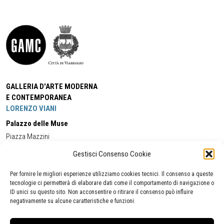
GALLERIA D'ARTE MODERNA
E CONTEMPORANEA
LORENZO VIANI
Palazzo delle Muse
Piazza Mazzini
55049 - Viareggio
Gestisci Consenso Cookie
Tel:
+39 0584 581118
Cell:
+39 338 5714978
(orario apertura Galleria)
Tel:
+39 0584 944580
(orario 09.00/13.00)
Per fornire le migliori esperienze utilizziamo cookies tecnici. Il consenso a queste
Email:
gamc@comune.viareggio.lu.it
tecnologie ci permetterà di elaborare dati come il comportamento di navigazione o
ID unici su questo sito. Non acconsentire o ritirare il consenso può influire
negativamente su alcune caratteristiche e funzioni.
Dichiarazione di accessibilità
Segnalazione di inaccessibilità