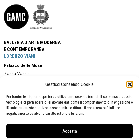
GALLERIA D'ARTE MODERNA
E CONTEMPORANEA
LORENZO VIANI
Palazzo delle Muse
Piazza Mazzini
55049 - Viareggio
Gestisci Consenso Cookie
Tel:
+39 0584 581118
Cell:
+39 338 5714978
(orario apertura Galleria)
Tel:
+39 0584 944580
(orario 09.00/13.00)
Per fornire le migliori esperienze utilizziamo cookies tecnici. Il consenso a queste
Email:
gamc@comune.viareggio.lu.it
tecnologie ci permetterà di elaborare dati come il comportamento di navigazione o
ID unici su questo sito. Non acconsentire o ritirare il consenso può influire
negativamente su alcune caratteristiche e funzioni.
Dichiarazione di accessibilità
Segnalazione di inaccessibilità
Accetta
Politica della privacy