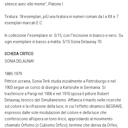
silence avec elle meme", Platone I.
Tiratura: 18 esemplari, piÙ una tiratura in numeri romani da I a XX e 7
esemplari marcati E.C.
In collezione l”esemplare nr. 5/15, con l”incisione in bianco e nero. Su
ogni esemplare in basso a matita: 5/15 Sonia Delaunay 70.
SCHEDA CRITICO
SONIA DELAUNAY
1885-1979
Pittrice ucraina, Sonia Terk studia inizialmente a Pietroburgo e nel
1903 segue un corso di disegno a Karlsruhe in Germania. Si
trasferisce a Parigi nel 1906 e nel 1910 sposa il pittore Robert
Delaunay, teorico del Simultaneismo. Affianca il marito nelle ricerche
sul colore e la rifrazione della luce, in cui l’effetto dinamico &EGRAVE;
espresso dalle sole modulazioni del colore e della luce che
conferiscono all’opera un tono lirico, approdando al movimento
chiamato Orfismo (o Cubismo Orfico), termine che deriva da Orfeo,