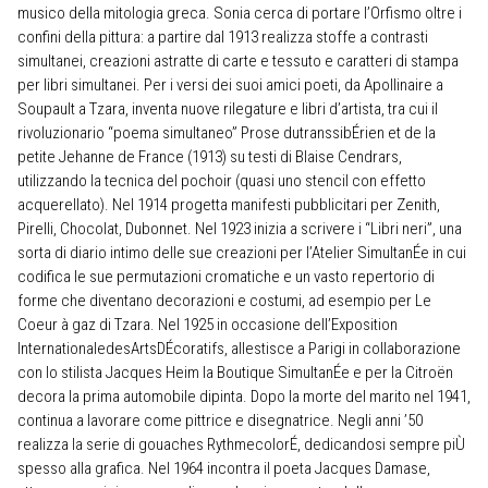
musico della mitologia greca. Sonia cerca di portare l’Orfismo oltre i
confini della pittura: a partire dal 1913 realizza stoffe a contrasti
simultanei, creazioni astratte di carte e tessuto e caratteri di stampa
per libri simultanei. Per i versi dei suoi amici poeti, da Apollinaire a
Soupault a Tzara, inventa nuove rilegature e libri d’artista, tra cui il
rivoluzionario “poema simultaneo” Prose dutranssibÉrien et de la
petite Jehanne de France (1913) su testi di Blaise Cendrars,
utilizzando la tecnica del pochoir (quasi uno stencil con effetto
acquerellato). Nel 1914 progetta manifesti pubblicitari per Zenith,
Pirelli, Chocolat, Dubonnet. Nel 1923 inizia a scrivere i “Libri neri”, una
sorta di diario intimo delle sue creazioni per l’Atelier SimultanÉe in cui
codifica le sue permutazioni cromatiche e un vasto repertorio di
forme che diventano decorazioni e costumi, ad esempio per Le
Coeur à gaz di Tzara. Nel 1925 in occasione dell’Exposition
InternationaledesArtsDÉcoratifs, allestisce a Parigi in collaborazione
con lo stilista Jacques Heim la Boutique SimultanÉe e per la Citroën
decora la prima automobile dipinta. Dopo la morte del marito nel 1941,
continua a lavorare come pittrice e disegnatrice. Negli anni ’50
realizza la serie di gouaches RythmecolorÉ, dedicandosi sempre piÙ
spesso alla grafica. Nel 1964 incontra il poeta Jacques Damase,