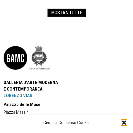
MOSTRA TUTTE
GALLERIA D'ARTE MODERNA
E CONTEMPORANEA
LORENZO VIANI
Palazzo delle Muse
Piazza Mazzini
55049 - Viareggio
Gestisci Consenso Cookie
Tel:
+39 0584 581118
Cell:
+39 338 5714978
(orario apertura Galleria)
Tel:
+39 0584 944580
(orario 09.00/13.00)