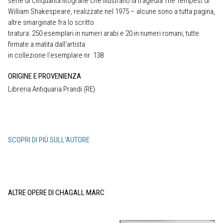
serie di cinquanta litografie che illustrano la tragedia The Tempest di
William Shakespeare, realizzate nel 1975 – alcune sono a tutta pagina,
altre smarginate fra lo scritto
tiratura: 250 esemplari in numeri arabi e 20 in numeri romani, tutte
firmate a matita dall‘artista
in collezione l‘esemplare nr. 138
ORIGINE E PROVENIENZA
Libreria Antiquaria Prandi (RE)
SCOPRI DI PIÙ SULL'AUTORE
ALTRE OPERE DI CHAGALL MARC