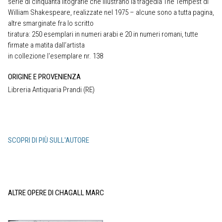
serie di cinquanta litografie che illustrano la tragedia The Tempest di
William Shakespeare, realizzate nel 1975 – alcune sono a tutta pagina,
altre smarginate fra lo scritto
tiratura: 250 esemplari in numeri arabi e 20 in numeri romani, tutte
firmate a matita dall‘artista
in collezione l‘esemplare nr. 138
ORIGINE E PROVENIENZA
Libreria Antiquaria Prandi (RE)
SCOPRI DI PIÙ SULL'AUTORE
ALTRE OPERE DI CHAGALL MARC