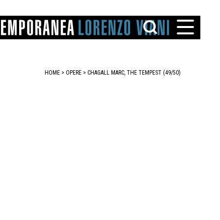
HOME
>
OPERE
> CHAGALL MARC, THE TEMPEST (49/50)
TTO
IAREGGIO
SANTINI