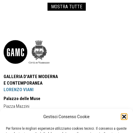
MOSTRA TUTTE
GALLERIA D'ARTE MODERNA
E CONTEMPORANEA
LORENZO VIANI
Palazzo delle Muse
Piazza Mazzini
55049 - Viareggio
Gestisci Consenso Cookie
Tel:
+39 0584 581118
Cell:
+39 338 5714978
(orario apertura Galleria)
Tel:
+39 0584 944580
(orario 09.00/13.00)
Per fornire le migliori esperienze utilizziamo cookies tecnici. Il consenso a queste
Email:
gamc@comune.viareggio.lu.it