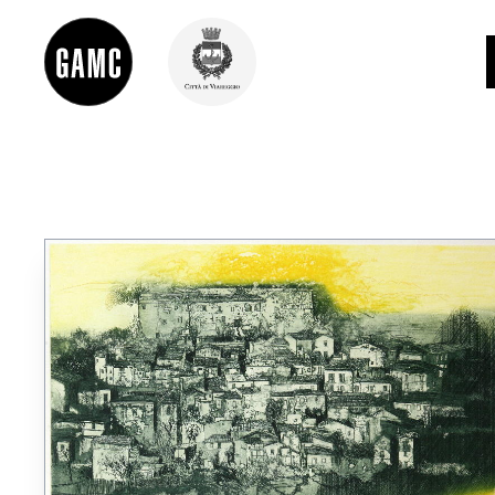
INFO
CONTATTI
DIDATTICA
SHOP
LE COLLEZIONI
GLI AUTORI
LORENZO VIANI
MOSTRE
EVENTI
PALAZZO DELLE MUSE