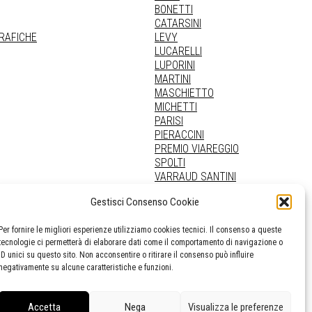
BONETTI
CATARSINI
GRAFICHE
LEVY
LUCARELLI
LUPORINI
MARTINI
MASCHIETTO
MICHETTI
PARISI
PIERACCINI
PREMIO VIAREGGIO
SPOLTI
VARRAUD SANTINI
PROVENIENZE VARIE
Gestisci Consenso Cookie
Per fornire le migliori esperienze utilizziamo cookies tecnici. Il consenso a queste
tecnologie ci permetterà di elaborare dati come il comportamento di navigazione o
ID unici su questo sito. Non acconsentire o ritirare il consenso può influire
negativamente su alcune caratteristiche e funzioni.
Accetta
Nega
Visualizza le preferenze