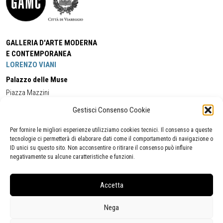
GALLERIA D'ARTE MODERNA
E CONTEMPORANEA
LORENZO VIANI
Palazzo delle Muse
Piazza Mazzini
55049 - Viareggio
Gestisci Consenso Cookie
Tel:
+39 0584 581118
Cell:
+39 338 5714978
(orario apertura Galleria)
Tel:
+39 0584 944580
(orario 09.00/13.00)
Per fornire le migliori esperienze utilizziamo cookies tecnici. Il consenso a queste
Email:
gamc@comune.viareggio.lu.it
tecnologie ci permetterà di elaborare dati come il comportamento di navigazione o
ID unici su questo sito. Non acconsentire o ritirare il consenso può influire
negativamente su alcune caratteristiche e funzioni.
Dichiarazione di accessibilità
Segnalazione di inaccessibilità
Accetta
Politica della privacy
Statistiche
Nega