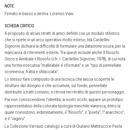
NOTE
Firmato in basso a destra: Lorenzo Viani
SCHEDA CRITICO
A proposito di alcuni ritratti di amici definiti con un modulo stilistico
che si ripete in un arco operativo molto esteso, Ida Cardellini
Signorini dichiara la difficoltà di formulare una datazione sicura, per la
mancanza di riferimenti esterni. Tra questi include anche Il filosofo
Sisco e Annibale il filosofo (cfr. I. Cardellini Signorini, 1978), di cui nota
una forma esecutiva “malleabile e sformata” e un “tipo di pennellate
sconnessa, fratta e sfilacciata”.
Lo stesso fare composito di una tecnica che lascia scoperte le
strutture del disegno e che accumula, sul fondo, pennellate
distribuite a tratti convulsi, si ritrova nel ritratto di questo personaggio.
Pur non conoscendone l’identità, ai nostri occhi, appare un prototipo
rappresentativo della colorata tipologia maschile vianesca, entro la
quale coesistono, indistintamente, il “filosofo”, il “poeta”, l’”anarchico”,
e il “vagero”.
La Collezione Varraud, catalogo a cura di Giuliano Matteucci e Paola