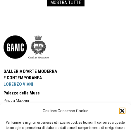
MOSTRA TUTTE
GALLERIA D'ARTE MODERNA
E CONTEMPORANEA
LORENZO VIANI
Palazzo delle Muse
Piazza Mazzini
55049 - Viareggio
Gestisci Consenso Cookie
Tel:
+39 0584 581118
Cell:
+39 338 5714978
(orario apertura Galleria)
Tel:
+39 0584 944580
(orario 09.00/13.00)
Per fornire le migliori esperienze utilizziamo cookies tecnici. Il consenso a queste
Email:
gamc@comune.viareggio.lu.it
tecnologie ci permetterà di elaborare dati come il comportamento di navigazione o