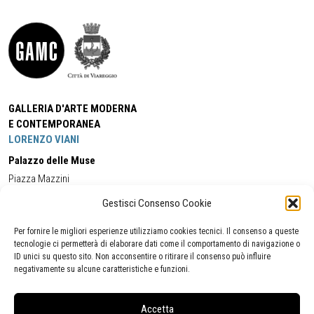
GALLERIA D'ARTE MODERNA
E CONTEMPORANEA
LORENZO VIANI
Palazzo delle Muse
Piazza Mazzini
55049 - Viareggio
Gestisci Consenso Cookie
Tel:
+39 0584 581118
Cell:
+39 338 5714978
(orario apertura Galleria)
Tel:
+39 0584 944580
(orario 09.00/13.00)
Per fornire le migliori esperienze utilizziamo cookies tecnici. Il consenso a queste
Email:
gamc@comune.viareggio.lu.it
tecnologie ci permetterà di elaborare dati come il comportamento di navigazione o
ID unici su questo sito. Non acconsentire o ritirare il consenso può influire
negativamente su alcune caratteristiche e funzioni.
Dichiarazione di accessibilità
Segnalazione di inaccessibilità
Accetta