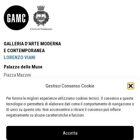
GALLERIA D'ARTE MODERNA
E CONTEMPORANEA
LORENZO VIANI
Palazzo delle Muse
Piazza Mazzini
55049 - Viareggio
Gestisci Consenso Cookie
Tel:
+39 0584 581118
Cell:
+39 338 5714978
(orario apertura Galleria)
Tel:
+39 0584 944580
(orario 09.00/13.00)
Per fornire le migliori esperienze utilizziamo cookies tecnici. Il consenso a queste
Email:
gamc@comune.viareggio.lu.it
tecnologie ci permetterà di elaborare dati come il comportamento di navigazione o
ID unici su questo sito. Non acconsentire o ritirare il consenso può influire
negativamente su alcune caratteristiche e funzioni.
Dichiarazione di accessibilità
Segnalazione di inaccessibilità
Accetta
Politica della privacy