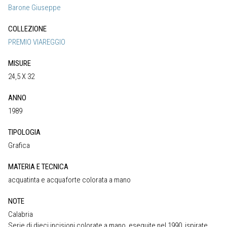
Barone Giuseppe
COLLEZIONE
PREMIO VIAREGGIO
MISURE
24,5 X 32
ANNO
1989
TIPOLOGIA
Grafica
MATERIA E TECNICA
acquatinta e acquaforte colorata a mano
NOTE
Calabria
Serie di dieci incisioni colorate a mano, eseguite nel 1990, ispirate