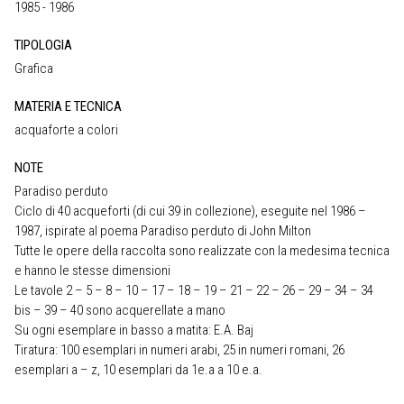
1985 - 1986
TIPOLOGIA
Grafica
MATERIA E TECNICA
acquaforte a colori
NOTE
Paradiso perduto
Ciclo di 40 acqueforti (di cui 39 in collezione), eseguite nel 1986 –
1987, ispirate al poema Paradiso perduto di John Milton
Tutte le opere della raccolta sono realizzate con la medesima tecnica
e hanno le stesse dimensioni
Le tavole 2 – 5 – 8 – 10 – 17 – 18 – 19 – 21 – 22 – 26 – 29 – 34 – 34
bis – 39 – 40 sono acquerellate a mano
Su ogni esemplare in basso a matita: E.A. Baj
Tiratura: 100 esemplari in numeri arabi, 25 in numeri romani, 26
esemplari a – z, 10 esemplari da 1e.a a 10 e.a.