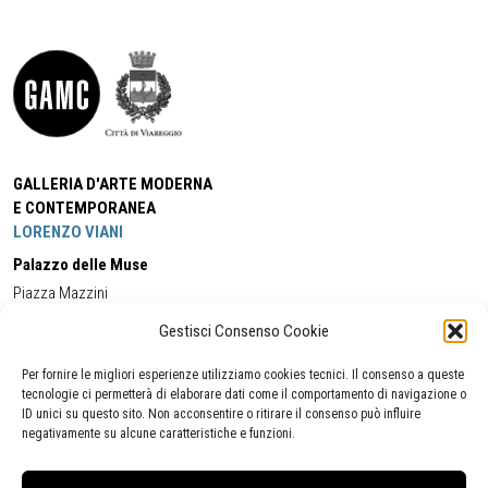
GALLERIA D'ARTE MODERNA
E CONTEMPORANEA
LORENZO VIANI
Palazzo delle Muse
Piazza Mazzini
55049 - Viareggio
Gestisci Consenso Cookie
Tel:
+39 0584 581118
Cell:
+39 338 5714978
(orario apertura Galleria)
Tel:
+39 0584 944580
(orario 09.00/13.00)
Per fornire le migliori esperienze utilizziamo cookies tecnici. Il consenso a queste
Email:
gamc@comune.viareggio.lu.it
tecnologie ci permetterà di elaborare dati come il comportamento di navigazione o
ID unici su questo sito. Non acconsentire o ritirare il consenso può influire
negativamente su alcune caratteristiche e funzioni.
Dichiarazione di accessibilità
Segnalazione di inaccessibilità