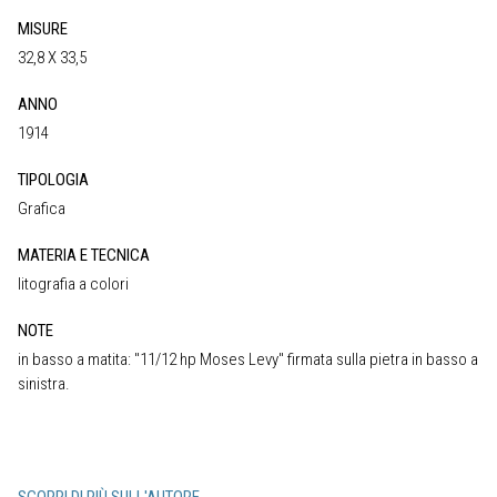
MISURE
32,8 X 33,5
ANNO
1914
TIPOLOGIA
Grafica
MATERIA E TECNICA
litografia a colori
NOTE
in basso a matita: "11/12 hp Moses Levy" firmata sulla pietra in basso a
sinistra.
SCOPRI DI PIÙ SULL'AUTORE