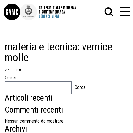
INFO
GRAFICA
materia e tecnica:
vernice
CONTATTI
PITTURA
molle
DIDATTICA
SCULTURA
SHOP
STAMPA
ALTRO
vernice molle
LE COLLEZIONI
MATRICI XILOGRAFICHE
Cerca
GLI AUTORI
FOTOGRAFIA
LORENZO VIANI
Cerca
Articoli recenti
MOSTRE
EVENTI
Commenti recenti
PALAZZO DELLE MUSE
Nessun commento da mostrare.
Archivi