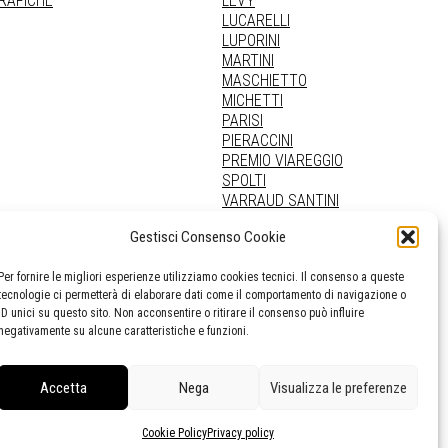
GRAFICHE
LEVY
LUCARELLI
LUPORINI
MARTINI
MASCHIETTO
MICHETTI
PARISI
PIERACCINI
PREMIO VIAREGGIO
SPOLTI
VARRAUD SANTINI
PROVENIENZE VARIE
Gestisci Consenso Cookie
Per fornire le migliori esperienze utilizziamo cookies tecnici. Il consenso a queste
tecnologie ci permetterà di elaborare dati come il comportamento di navigazione o
ID unici su questo sito. Non acconsentire o ritirare il consenso può influire
negativamente su alcune caratteristiche e funzioni.
Accetta
Nega
Visualizza le preferenze
Cookie Policy
Privacy policy