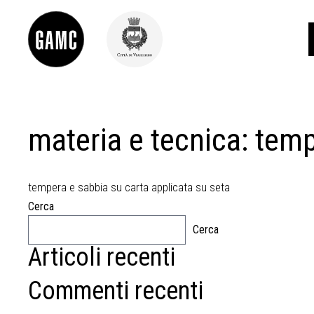
materia e tecnica:
temp
INFO
CONTATTI
DIDATTICA
SHOP
tempera e sabbia su carta applicata su seta
LE COLLEZIONI
Cerca
GLI AUTORI
Cerca
LORENZO VIANI
Articoli recenti
MOSTRE
EVENTI
Commenti recenti
PALAZZO DELLE MUSE