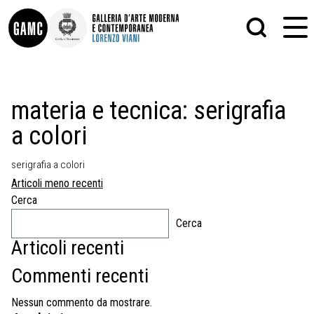
INFO
GRAFICA
materia e tecnica:
serigrafia
CONTATTI
PITTURA
a colori
DIDATTICA
SCULTURA
SHOP
STAMPA
ALTRO
serigrafia a colori
LE COLLEZIONI
MATRICI XILOGRAFICHE
Navigazione
Articoli meno recenti
GLI AUTORI
FOTOGRAFIA
articoli
LORENZO VIANI
Cerca
Cerca
MOSTRE
EVENTI
Articoli recenti
Commenti recenti
PALAZZO DELLE MUSE
Nessun commento da mostrare.