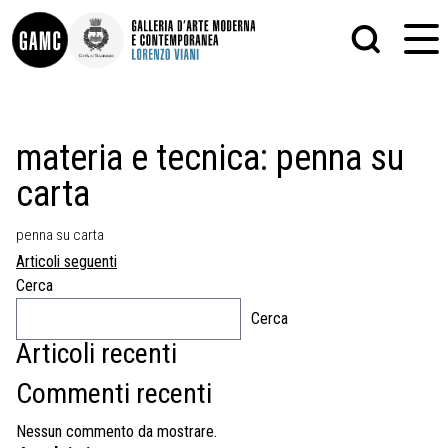
INFO
GRAFICA
materia e tecnica:
penna su
CONTATTI
PITTURA
carta
DIDATTICA
SCULTURA
SHOP
STAMPA
ALTRO
penna su carta
LE COLLEZIONI
MATRICI XILOGRAFICHE
Navigazione
Articoli seguenti
GLI AUTORI
FOTOGRAFIA
articoli
LORENZO VIANI
Cerca
Cerca
MOSTRE
EVENTI
Articoli recenti
Commenti recenti
PALAZZO DELLE MUSE
Nessun commento da mostrare.