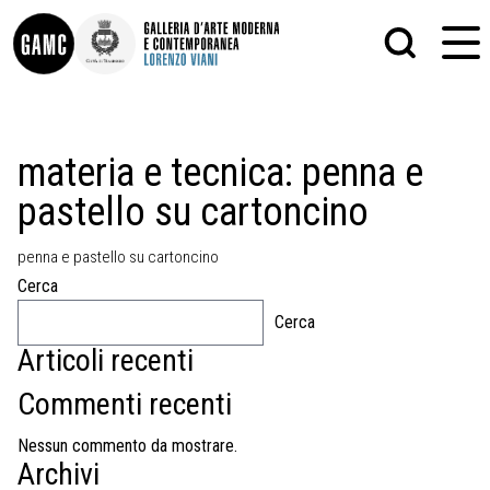
INFO
GRAFICA
materia e tecnica:
penna e
CONTATTI
PITTURA
pastello su cartoncino
DIDATTICA
SCULTURA
SHOP
STAMPA
ALTRO
penna e pastello su cartoncino
LE COLLEZIONI
MATRICI XILOGRAFICHE
Cerca
GLI AUTORI
FOTOGRAFIA
LORENZO VIANI
Cerca
Articoli recenti
MOSTRE
EVENTI
Commenti recenti
PALAZZO DELLE MUSE
Nessun commento da mostrare.
Archivi