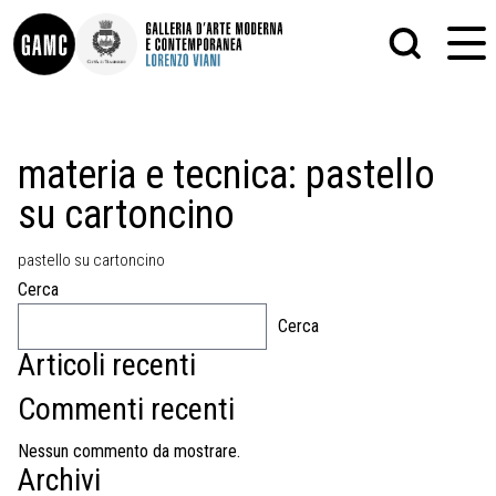
INFO
GRAFICA
materia e tecnica:
pastello
CONTATTI
PITTURA
su cartoncino
DIDATTICA
SCULTURA
SHOP
STAMPA
ALTRO
pastello su cartoncino
LE COLLEZIONI
MATRICI XILOGRAFICHE
Cerca
GLI AUTORI
FOTOGRAFIA
LORENZO VIANI
Cerca
Articoli recenti
MOSTRE
EVENTI
Commenti recenti
PALAZZO DELLE MUSE
Nessun commento da mostrare.
Archivi