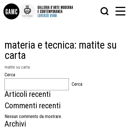
INFO
GRAFICA
materia e tecnica:
matite su
CONTATTI
PITTURA
carta
DIDATTICA
SCULTURA
SHOP
STAMPA
ALTRO
matite su carta
LE COLLEZIONI
MATRICI XILOGRAFICHE
Cerca
GLI AUTORI
FOTOGRAFIA
LORENZO VIANI
Cerca
Articoli recenti
MOSTRE
EVENTI
Commenti recenti
PALAZZO DELLE MUSE
Nessun commento da mostrare.
Archivi