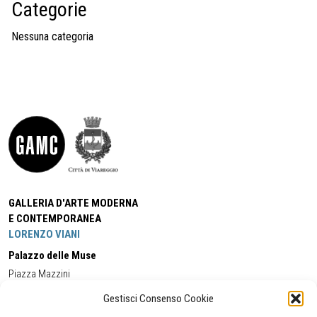
Categorie
Nessuna categoria
GALLERIA D'ARTE MODERNA
E CONTEMPORANEA
LORENZO VIANI
Palazzo delle Muse
Piazza Mazzini
55049 - Viareggio
Gestisci Consenso Cookie
Tel:
+39 0584 581118
Cell:
+39 338 5714978
(orario apertura Galleria)