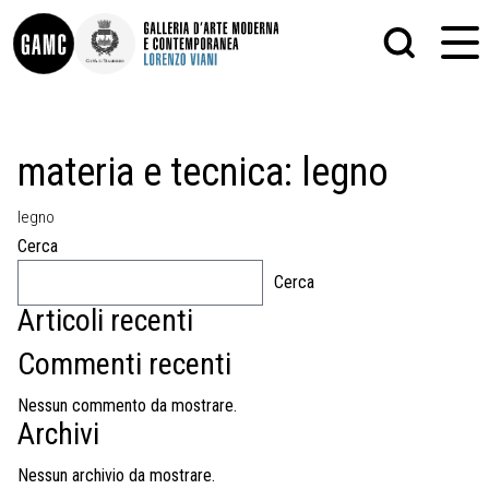
INFO
GRAFICA
materia e tecnica:
legno
CONTATTI
PITTURA
DIDATTICA
SCULTURA
legno
SHOP
STAMPA
ALTRO
Cerca
LE COLLEZIONI
MATRICI XILOGRAFICHE
Cerca
GLI AUTORI
FOTOGRAFIA
LORENZO VIANI
Articoli recenti
MOSTRE
Commenti recenti
EVENTI
Nessun commento da mostrare.
Archivi
PALAZZO DELLE MUSE
Nessun archivio da mostrare.