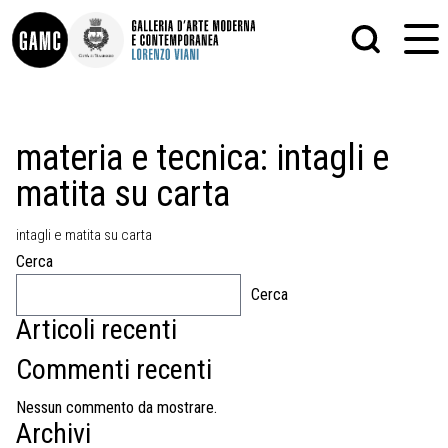
INFO
GRAFICA
materia e tecnica:
intagli e
CONTATTI
PITTURA
matita su carta
DIDATTICA
SCULTURA
SHOP
STAMPA
ALTRO
intagli e matita su carta
LE COLLEZIONI
MATRICI XILOGRAFICHE
Cerca
GLI AUTORI
FOTOGRAFIA
LORENZO VIANI
Cerca
Articoli recenti
MOSTRE
EVENTI
Commenti recenti
PALAZZO DELLE MUSE
Nessun commento da mostrare.
Archivi