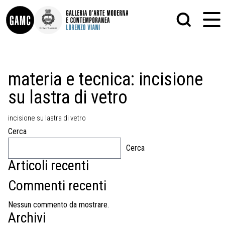
INFO
GRAFICA
materia e tecnica:
incisione
CONTATTI
PITTURA
su lastra di vetro
DIDATTICA
SCULTURA
SHOP
STAMPA
ALTRO
incisione su lastra di vetro
LE COLLEZIONI
MATRICI XILOGRAFICHE
Cerca
GLI AUTORI
FOTOGRAFIA
LORENZO VIANI
Cerca
Articoli recenti
MOSTRE
EVENTI
Commenti recenti
PALAZZO DELLE MUSE
Nessun commento da mostrare.
Archivi