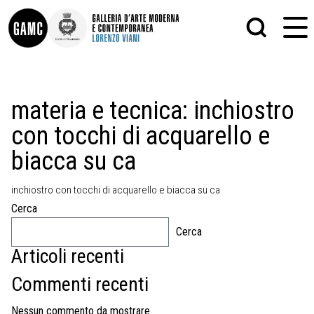
INFO
GRAFICA
materia e tecnica:
inchiostro
CONTATTI
PITTURA
con tocchi di acquarello e
DIDATTICA
SCULTURA
SHOP
STAMPA
biacca su ca
ALTRO
LE COLLEZIONI
MATRICI XILOGRAFICHE
GLI AUTORI
FOTOGRAFIA
inchiostro con tocchi di acquarello e biacca su ca
LORENZO VIANI
Cerca
MOSTRE
Cerca
EVENTI
Articoli recenti
Commenti recenti
PALAZZO DELLE MUSE
Nessun commento da mostrare.