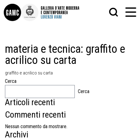
INFO
GRAFICA
materia e tecnica:
graffito e
CONTATTI
PITTURA
acrilico su carta
DIDATTICA
SCULTURA
SHOP
STAMPA
ALTRO
graffito e acrilico su carta
LE COLLEZIONI
MATRICI XILOGRAFICHE
Cerca
GLI AUTORI
FOTOGRAFIA
LORENZO VIANI
Cerca
Articoli recenti
MOSTRE
EVENTI
Commenti recenti
PALAZZO DELLE MUSE
Nessun commento da mostrare.
Archivi