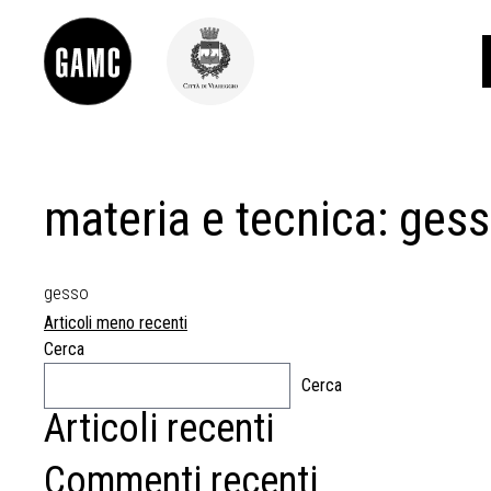
materia e tecnica:
gess
INFO
CONTATTI
DIDATTICA
SHOP
gesso
LE COLLEZIONI
Navigazione
Articoli meno recenti
GLI AUTORI
Cerca
articoli
LORENZO VIANI
Cerca
MOSTRE
Articoli recenti
EVENTI
Commenti recenti
PALAZZO DELLE MUSE