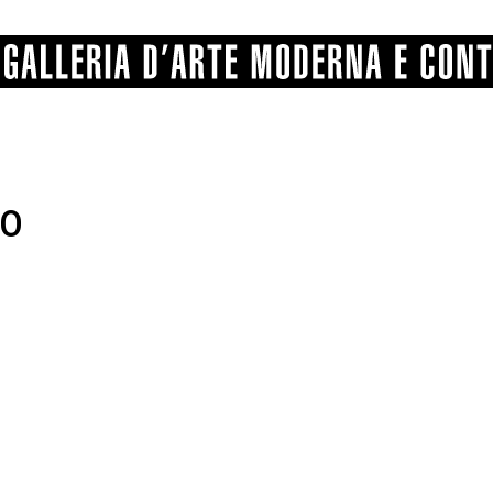
o
GRAFICA
COMUNALE
ANGELONI
PITTURA
BERTI
BONETTI
SCULTURA
CATARSINI
LEVY
STAMPA
LUCARELLI
LUPORINI
ALTRO
MARTINI
MASCHIE
MATRICI XILOGRAFICHE
MICHETTI
PARISI
FOTOGRAFIA
PIERACCINI
PREMIO V
SPOLTI
VARRAUD 
PROVENIENZE VARIE