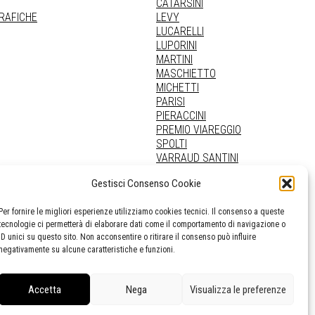
CATARSINI
GRAFICHE
LEVY
LUCARELLI
LUPORINI
MARTINI
MASCHIETTO
MICHETTI
PARISI
PIERACCINI
PREMIO VIAREGGIO
SPOLTI
VARRAUD SANTINI
PROVENIENZE VARIE
Gestisci Consenso Cookie
Per fornire le migliori esperienze utilizziamo cookies tecnici. Il consenso a queste
tecnologie ci permetterà di elaborare dati come il comportamento di navigazione o
ID unici su questo sito. Non acconsentire o ritirare il consenso può influire
negativamente su alcune caratteristiche e funzioni.
Accetta
Nega
Visualizza le preferenze