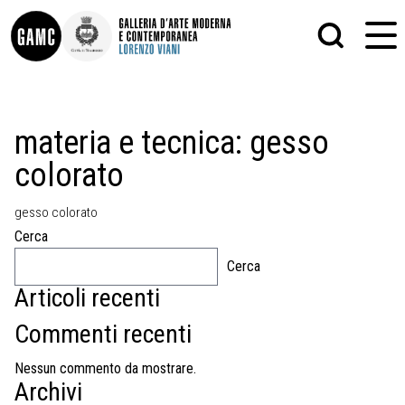
INFO
GRAFICA
materia e tecnica:
gesso
CONTATTI
PITTURA
colorato
DIDATTICA
SCULTURA
SHOP
STAMPA
ALTRO
gesso colorato
LE COLLEZIONI
MATRICI XILOGRAFICHE
Cerca
GLI AUTORI
FOTOGRAFIA
LORENZO VIANI
Cerca
Articoli recenti
MOSTRE
EVENTI
Commenti recenti
PALAZZO DELLE MUSE
Nessun commento da mostrare.
Archivi