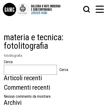
INFO
GRAFICA
materia e tecnica:
CONTATTI
PITTURA
fotolitografia
DIDATTICA
SCULTURA
SHOP
STAMPA
ALTRO
fotolitografia
LE COLLEZIONI
MATRICI XILOGRAFICHE
Cerca
GLI AUTORI
FOTOGRAFIA
LORENZO VIANI
Cerca
Articoli recenti
MOSTRE
EVENTI
Commenti recenti
PALAZZO DELLE MUSE
Nessun commento da mostrare.
Archivi