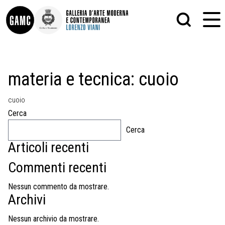
INFO
GRAFICA
materia e tecnica:
cuoio
CONTATTI
PITTURA
DIDATTICA
SCULTURA
cuoio
SHOP
STAMPA
ALTRO
Cerca
LE COLLEZIONI
MATRICI XILOGRAFICHE
Cerca
GLI AUTORI
FOTOGRAFIA
LORENZO VIANI
Articoli recenti
MOSTRE
Commenti recenti
EVENTI
Nessun commento da mostrare.
Archivi
PALAZZO DELLE MUSE
Nessun archivio da mostrare.