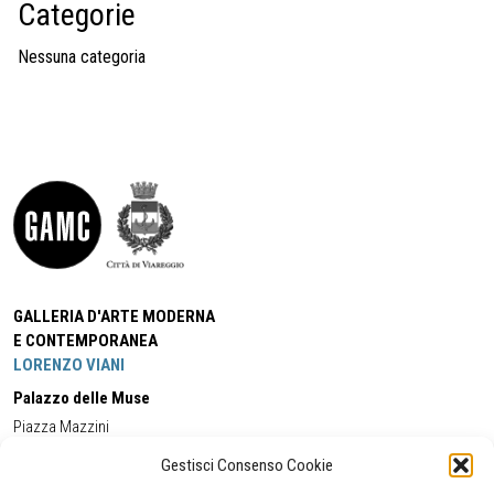
Categorie
Nessuna categoria
GALLERIA D'ARTE MODERNA
E CONTEMPORANEA
LORENZO VIANI
Palazzo delle Muse
Piazza Mazzini
55049 - Viareggio
Gestisci Consenso Cookie
Tel:
+39 0584 581118
Cell:
+39 338 5714978
(orario apertura Galleria)