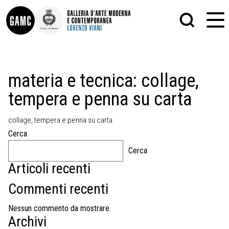
INFO
GRAFICA
materia e tecnica:
collage,
CONTATTI
PITTURA
tempera e penna su carta
DIDATTICA
SCULTURA
SHOP
STAMPA
ALTRO
collage, tempera e penna su carta
LE COLLEZIONI
MATRICI XILOGRAFICHE
Cerca
GLI AUTORI
FOTOGRAFIA
LORENZO VIANI
Cerca
Articoli recenti
MOSTRE
EVENTI
Commenti recenti
PALAZZO DELLE MUSE
Nessun commento da mostrare.
Archivi