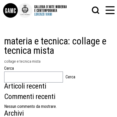
INFO
GRAFICA
materia e tecnica:
collage e
CONTATTI
PITTURA
tecnica mista
DIDATTICA
SCULTURA
SHOP
STAMPA
ALTRO
collage e tecnica mista
LE COLLEZIONI
MATRICI XILOGRAFICHE
Cerca
GLI AUTORI
FOTOGRAFIA
LORENZO VIANI
Cerca
Articoli recenti
MOSTRE
EVENTI
Commenti recenti
PALAZZO DELLE MUSE
Nessun commento da mostrare.
Archivi