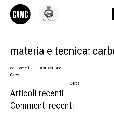
materia e tecnica:
carb
INFO
CONTATTI
DIDATTICA
SHOP
carbone e tempera su cartone
LE COLLEZIONI
Cerca
GLI AUTORI
Cerca
LORENZO VIANI
Articoli recenti
MOSTRE
EVENTI
Commenti recenti
PALAZZO DELLE MUSE