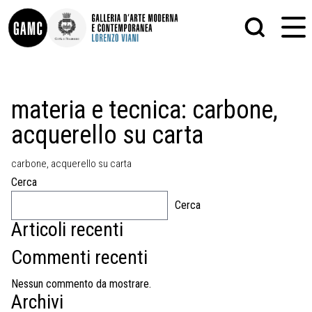
INFO
GRAFICA
materia e tecnica:
carbone,
CONTATTI
PITTURA
acquerello su carta
DIDATTICA
SCULTURA
SHOP
STAMPA
ALTRO
carbone, acquerello su carta
LE COLLEZIONI
MATRICI XILOGRAFICHE
Cerca
GLI AUTORI
FOTOGRAFIA
LORENZO VIANI
Cerca
Articoli recenti
MOSTRE
EVENTI
Commenti recenti
PALAZZO DELLE MUSE
Nessun commento da mostrare.
Archivi