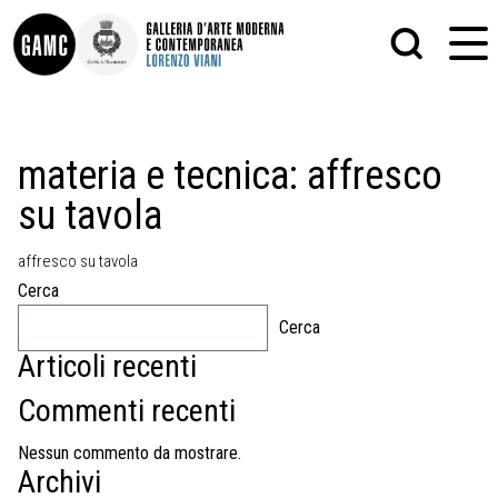
INFO
GRAFICA
materia e tecnica:
affresco
CONTATTI
PITTURA
su tavola
DIDATTICA
SCULTURA
SHOP
STAMPA
ALTRO
affresco su tavola
LE COLLEZIONI
MATRICI XILOGRAFICHE
Cerca
GLI AUTORI
FOTOGRAFIA
LORENZO VIANI
Cerca
Articoli recenti
MOSTRE
EVENTI
Commenti recenti
PALAZZO DELLE MUSE
Nessun commento da mostrare.
Archivi