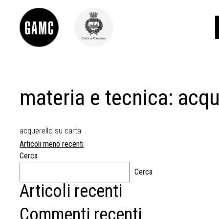
materia e tecnica:
acqu
INFO
CONTATTI
DIDATTICA
SHOP
acquerello su carta
LE COLLEZIONI
Navigazione
Articoli meno recenti
GLI AUTORI
Cerca
articoli
LORENZO VIANI
Cerca
MOSTRE
Articoli recenti
EVENTI
Commenti recenti
PALAZZO DELLE MUSE