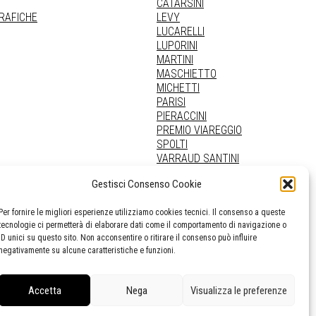
CATARSINI
GRAFICHE
LEVY
LUCARELLI
LUPORINI
MARTINI
MASCHIETTO
MICHETTI
PARISI
PIERACCINI
PREMIO VIAREGGIO
SPOLTI
VARRAUD SANTINI
PROVENIENZE VARIE
Gestisci Consenso Cookie
Per fornire le migliori esperienze utilizziamo cookies tecnici. Il consenso a queste
tecnologie ci permetterà di elaborare dati come il comportamento di navigazione o
ID unici su questo sito. Non acconsentire o ritirare il consenso può influire
negativamente su alcune caratteristiche e funzioni.
Accetta
Nega
Visualizza le preferenze