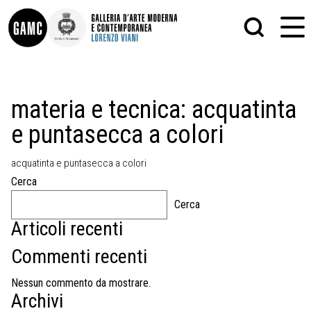
INFO
GRAFICA
materia e tecnica:
acquatinta
CONTATTI
PITTURA
e puntasecca a colori
DIDATTICA
SCULTURA
SHOP
STAMPA
ALTRO
acquatinta e puntasecca a colori
LE COLLEZIONI
MATRICI XILOGRAFICHE
Cerca
GLI AUTORI
FOTOGRAFIA
LORENZO VIANI
Cerca
Articoli recenti
MOSTRE
EVENTI
Commenti recenti
PALAZZO DELLE MUSE
Nessun commento da mostrare.
Archivi