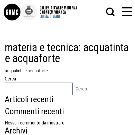
INFO
GRAFICA
materia e tecnica:
acquatinta
CONTATTI
PITTURA
e acquaforte
DIDATTICA
SCULTURA
SHOP
STAMPA
ALTRO
acquatinta e acquaforte
LE COLLEZIONI
MATRICI XILOGRAFICHE
Cerca
GLI AUTORI
FOTOGRAFIA
LORENZO VIANI
Cerca
Articoli recenti
MOSTRE
EVENTI
Commenti recenti
PALAZZO DELLE MUSE
Nessun commento da mostrare.
Archivi