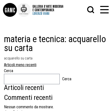
INFO
GRAFICA
materia e tecnica:
acquarello
CONTATTI
PITTURA
su carta
DIDATTICA
SCULTURA
SHOP
STAMPA
ALTRO
acquarello su carta
LE COLLEZIONI
MATRICI XILOGRAFICHE
Navigazione
Articoli meno recenti
GLI AUTORI
FOTOGRAFIA
articoli
LORENZO VIANI
Cerca
Cerca
MOSTRE
EVENTI
Articoli recenti
Commenti recenti
PALAZZO DELLE MUSE
Nessun commento da mostrare.