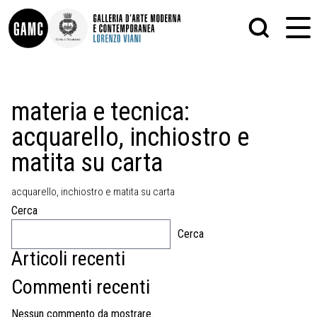
INFO
GRAFICA
materia e tecnica:
CONTATTI
PITTURA
acquarello, inchiostro e
DIDATTICA
SCULTURA
SHOP
STAMPA
matita su carta
ALTRO
LE COLLEZIONI
MATRICI XILOGRAFICHE
GLI AUTORI
FOTOGRAFIA
acquarello, inchiostro e matita su carta
LORENZO VIANI
Cerca
MOSTRE
Cerca
EVENTI
Articoli recenti
Commenti recenti
PALAZZO DELLE MUSE
Nessun commento da mostrare.