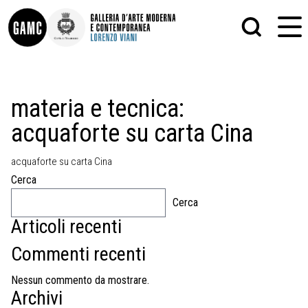
INFO
GRAFICA
materia e tecnica:
CONTATTI
PITTURA
acquaforte su carta Cina
DIDATTICA
SCULTURA
SHOP
STAMPA
ALTRO
acquaforte su carta Cina
LE COLLEZIONI
MATRICI XILOGRAFICHE
Cerca
GLI AUTORI
FOTOGRAFIA
LORENZO VIANI
Cerca
Articoli recenti
MOSTRE
EVENTI
Commenti recenti
PALAZZO DELLE MUSE
Nessun commento da mostrare.
Archivi