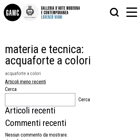
INFO
GRAFICA
materia e tecnica:
CONTATTI
PITTURA
acquaforte a colori
DIDATTICA
SCULTURA
SHOP
STAMPA
ALTRO
acquaforte a colori
LE COLLEZIONI
MATRICI XILOGRAFICHE
Navigazione
Articoli meno recenti
GLI AUTORI
FOTOGRAFIA
articoli
LORENZO VIANI
Cerca
Cerca
MOSTRE
EVENTI
Articoli recenti
Commenti recenti
PALAZZO DELLE MUSE
Nessun commento da mostrare.