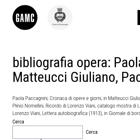
bibliografia opera:
Paol
INFO
CONTATTI
DIDATTICA
Matteucci Giuliano, Pa
SHOP
LE COLLEZIONI
GLI AUTORI
Paola Paccagnini, Cronaca di opere e giorni, in Matteucci Giuli
LORENZO VIANI
Plinio Nomellini, Ricordo di Lorenzo Viani, catalogo mostra di 
Lorenzo Viani, Lettera autobiografica (1913), in Giornale di bord
MOSTRE
EVENTI
Cerca
Cerca
PALAZZO DELLE MUSE