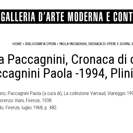
HOME
> BIBLIOGRAFIA OPERA >
PAOLA PACCAGNINI, CRONACA DI OPERE E GIORNI, 
a Paccagnini, Cronaca di o
GRAFICA
COMUNALE
ANGELONI
PITTURA
BERTI
BONETTI
SCULTURA
CATARSINI
LEVY
ccagnini Paola -1994, Plin
STAMPA
LUCARELLI
LUPORINI
ALTRO
MARTINI
MASCHIE
MATRICI XILOGRAFICHE
MICHETTI
PARISI
FOTOGRAFIA
PIERACCINI
PREMIO V
ano, Paccagnini Paola (a cura di), La collezione Varraud, Viareggio 19
SPOLTI
VARRAUD 
Lorenzo Viani, Firenze, 1938
PROVENIENZE VARIE
o, Firenze, luglio 1968, p..482.