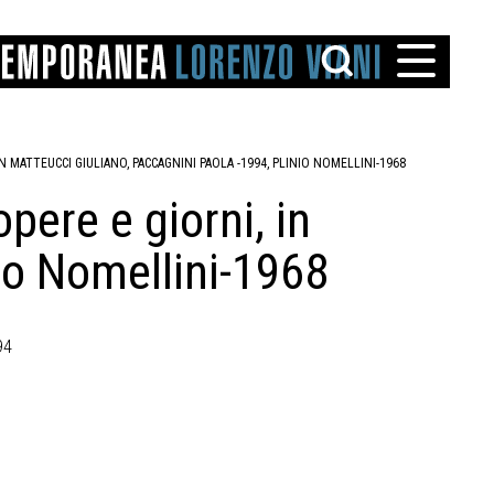
IN MATTEUCCI GIULIANO, PACCAGNINI PAOLA -1994, PLINIO NOMELLINI-1968
pere e giorni, in
io Nomellini-1968
TTO
IAREGGIO
94
SANTINI