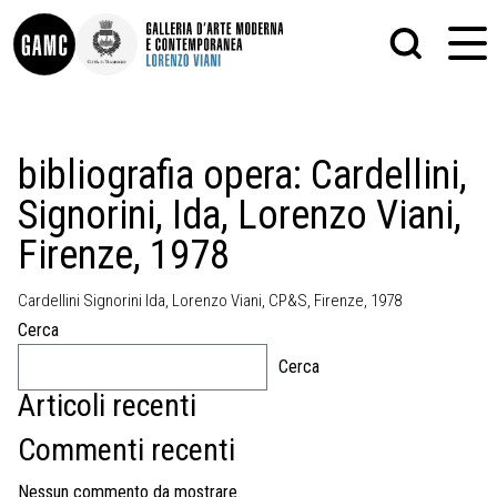
INFO
GRAFICA
bibliografia opera:
Cardellini,
CONTATTI
PITTURA
Signorini, Ida, Lorenzo Viani,
DIDATTICA
SCULTURA
SHOP
STAMPA
Firenze, 1978
ALTRO
LE COLLEZIONI
MATRICI XILOGRAFICHE
GLI AUTORI
FOTOGRAFIA
Cardellini Signorini Ida, Lorenzo Viani, CP&S, Firenze, 1978
LORENZO VIANI
Cerca
MOSTRE
Cerca
EVENTI
Articoli recenti
Commenti recenti
PALAZZO DELLE MUSE
Nessun commento da mostrare.