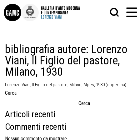
INFO
GRAFICA
bibliografia autore:
Lorenzo
CONTATTI
PITTURA
Viani, Il Figlio del pastore,
DIDATTICA
SCULTURA
SHOP
STAMPA
Milano, 1930
ALTRO
LE COLLEZIONI
MATRICI XILOGRAFICHE
GLI AUTORI
FOTOGRAFIA
Lorenzo Viani, Il Figlio del pastore, Milano, Alpes, 1930 (copertina).
LORENZO VIANI
Cerca
MOSTRE
Cerca
EVENTI
Articoli recenti
Commenti recenti
PALAZZO DELLE MUSE
Nessun commento da mostrare.